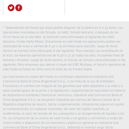
* Dependiendo del fondo que elijas podrás disponer de tu dinero en 0 o 24 horas. Las
operaciones realizadas en día feriado, no hábil, feriado bancario, o después de las
16:00 horas de un día hábil, se tomarán como efectuadas al siguiente día hábil
bancario. Fondo Alpha Pesos: Únicamente en este fondo las operaciones podrán ser
realizadas de lunes a viernes de 6:30 a 19:00 horas para suscribir, luego de dicho
horario se tomará como efectuada al día siguiente. Para rescatar con acreditación en
el acto, los horarios operativos son de 6:30 a 22:30 todos los días, incluyendo fines de
semana y feriados. Luego de dicho horario, el rescate se tomará como efectuado al día
siguiente. Para empresas que operan a través de ICBC Multipay, el horario operativo de
este fondo es hasta las 16hs como el resto de los Fondos Alpha.
Las inversiones en cuotas del Fondo no constituyen depósitos en Industrial and
Commercial Bank of China (Argentina) S.A.U., a los fines de la Ley de Entidades
Financieras ni cuentan con ninguna de las garantías que tales depósitos a la vista o a
plazo puedan gozar de acuerdo a la legislación y reglamentación aplicables en materia
de depósitos en entidades financieras. Asimismo, Industrial and Commercial Bank of
China (Argentina) S.A.U. se encuentra impedida por normas del Banco Central de la
República Argentina de asumir, tácita o expresamente, compromiso alguno en cuanto
al mantenimiento, en cualquier momento, del valor del capital invertido, al
rendimiento, al valor de rescate de las cuotapartes o al otorgamiento de liquidez a tal
fin. La composición de la cartera de cada Fondo y los gastos y comisiones a cargo del
mismo están a disposición de los inversores y público en general en Industrial and
Commercial Bank of China (Argentina) S.A.U., debiendo el inversor exigir dicha