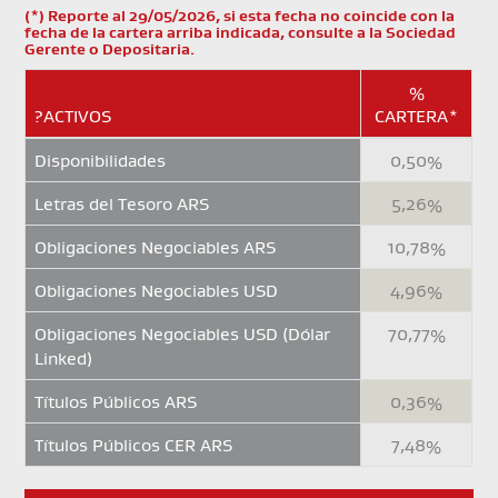
(*) Reporte al 29/05/2026, si esta fecha no coincide con la
fecha de la cartera arriba indicada, consulte a la Sociedad
Gerente o Depositaria.
%
?ACTIVOS
CARTERA*
Disponibilidades
0,50%
Letras del Tesoro ARS
5,26%
Obligaciones Negociables ARS
10,78%
Obligaciones Negociables USD
4,96%
Obligaciones Negociables USD (Dólar
70,77%
Linked)
Títulos Públicos ARS
0,36%
Títulos Públicos CER ARS
7,48%