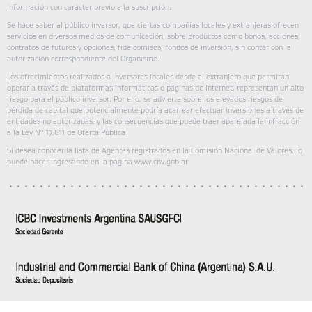
información con carácter previo a la suscripción.
Se hace saber al público inversor, que ciertas compañías locales y extranjeras ofrecen
servicios en diversos medios de comunicación, sobre productos como bonos, acciones,
contratos de futuros y opciones, fideicomisos, fondos de inversión, sin contar con la
autorización correspondiente del Organismo.
Los ofrecimientos realizados a inversores locales desde el extranjero que permitan
operar a través de plataformas informáticas o páginas de Internet, representan un alto
riesgo para el público inversor. Por ello, se advierte sobre los elevados riesgos de
pérdida de capital que potencialmente podría acarrear efectuar inversiones a través de
entidades no autorizadas, y las consecuencias que puede traer aparejada la infracción
a la Ley N° 17.811 de Oferta Pública
Si desea conocer la lista de Agentes registrados en la Comisión Nacional de Valores, lo
puede hacer ingresando en la página www.cnv.gob.ar